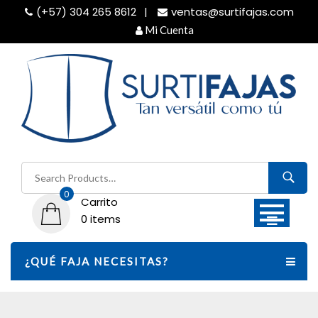
Skip
(+57) 304 265 8612
ventas@surtifajas.com
to
Mi Cuenta
content
Buscar
por:
0
Carrito
0 items
¿QUÉ FAJA NECESITAS?