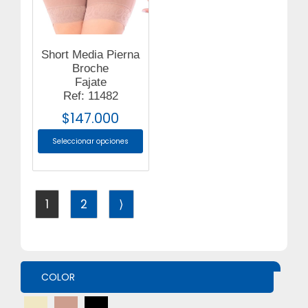
Short Media Pierna
Broche
Fajate
Ref: 11482
$
147.000
Seleccionar opciones
1
2
⟩
COLOR