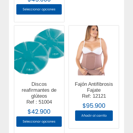
Seleccionar opciones
Discos
Fajón Antifibrosis
reafirmantes de
Fajate
glúteos
Ref: 12121
Ref : 51004
$
95.900
$
42.900
Añadir al carrito
Seleccionar opciones