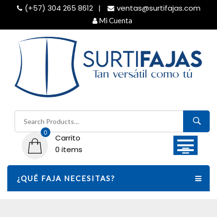
Skip
(+57) 304 265 8612
ventas@surtifajas.com
to
Mi Cuenta
content
Buscar
por:
0
Carrito
0 items
¿QUÉ FAJA NECESITAS?