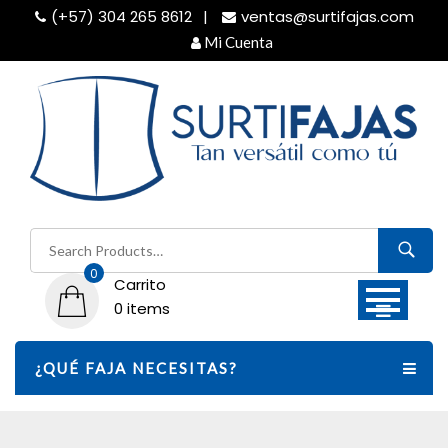
Skip
(+57) 304 265 8612
ventas@surtifajas.com
to
Mi Cuenta
content
Buscar
por:
0
Carrito
0 items
¿QUÉ FAJA NECESITAS?