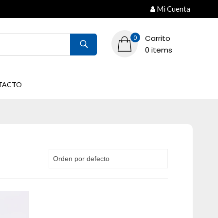
Mi Cuenta
Carrito
0
0 items
TACTO