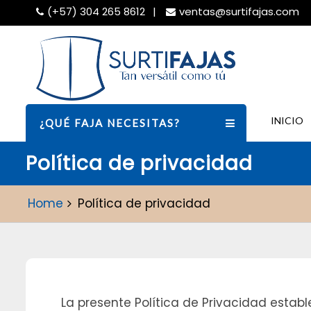
Skip
(+57) 304 265 8612
ventas@surtifajas.com
to
content
INICIO
¿QUÉ FAJA NECESITAS?
Política de privacidad
Home
Política de privacidad
La presente Política de Privacidad estab