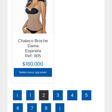
Chaleco Broche
Dama
Espinela
Ref: 805
$
160.000
Seleccionar opciones
⟨
1
2
3
4
5
6
7
8
⟩