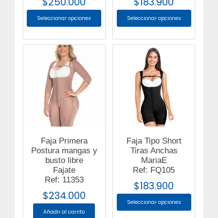
$
250.000
$
183.900
Seleccionar opciones
Seleccionar opciones
Faja Primera
Faja Tipo Short
Postura mangas y
Tiras Anchas
busto libre
MariaE
Fajate
Ref: FQ105
Ref: 11353
$
183.900
$
234.000
Seleccionar opciones
Añadir al carrito