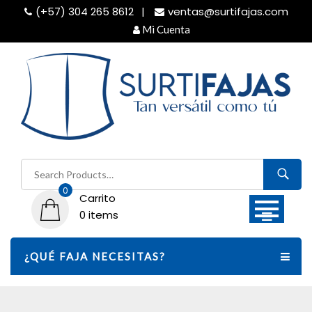
Skip
(+57) 304 265 8612
ventas@surtifajas.com
to
Mi Cuenta
content
Buscar
por:
0
Carrito
0 items
¿QUÉ FAJA NECESITAS?