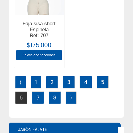
Faja sisa short
Espinela
Ref: 707
$
175.000
Seleccionar opciones
⟨
1
2
3
4
5
6
7
8
⟩
JABÓN FÁJATE