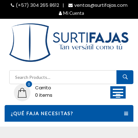
Skip
(+57) 304 265 8612
ventas@surtifajas.com
to
Mi Cuenta
content
Buscar
por:
0
Carrito
0 items
¿QUÉ FAJA NECESITAS?