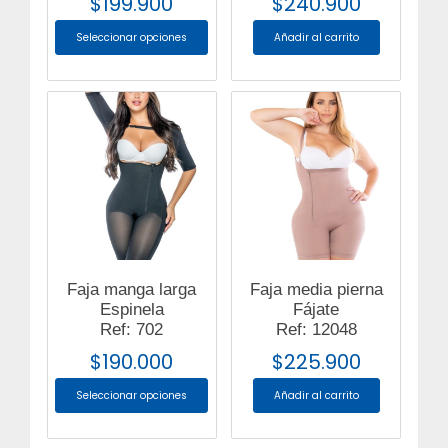
$
199.900
$
240.900
Seleccionar opciones
Añadir al carrito
Faja manga larga
Faja media pierna
Espinela
Fájate
Ref: 702
Ref: 12048
$
190.000
$
225.900
Seleccionar opciones
Añadir al carrito