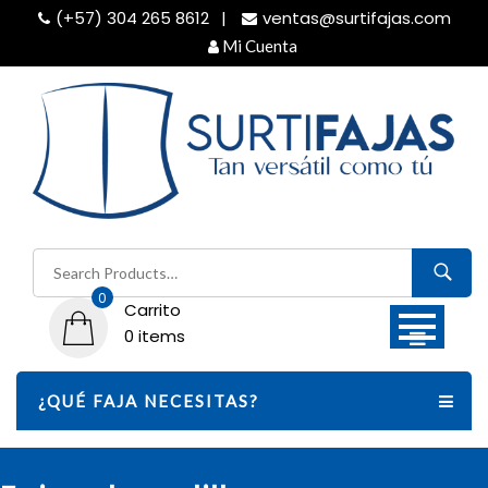
Skip
(+57) 304 265 8612
ventas@surtifajas.com
to
Mi Cuenta
content
Buscar
por:
0
Carrito
0 items
¿QUÉ FAJA NECESITAS?