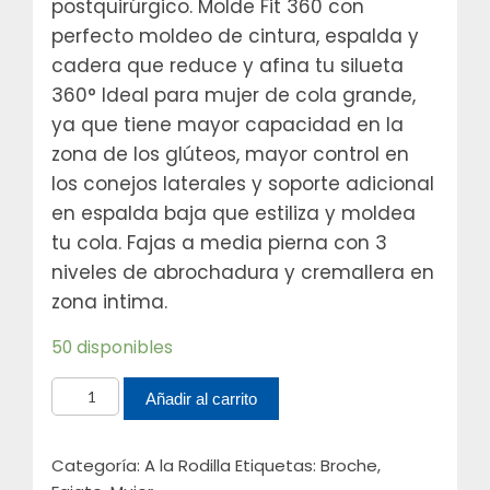
postquirúrgico. Molde Fit 360 con
perfecto moldeo de cintura, espalda y
cadera que reduce y afina tu silueta
360° Ideal para mujer de cola grande,
ya que tiene mayor capacidad en la
zona de los glúteos, mayor control en
los conejos laterales y soporte adicional
en espalda baja que estiliza y moldea
tu cola. Fajas a media pierna con 3
niveles de abrochadura y cremallera en
zona intima.
50 disponibles
Faja
Añadir al carrito
a
la
Categoría:
A la Rodilla
Etiquetas:
Broche
,
rodilla