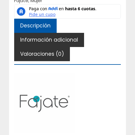
Fajate
,
Mujer
con
mangas
busto
Descripción
libre
Fajate
Información adicional
Ref:
11360
Valoraciones (0)
cantidad