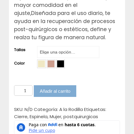
mayor comodidad en el
ajuste,Diseñada para el uso diario, te
ayuda en la recuperación de procesos
post-quirúrgicos o estéticos, define y
realza tu figura de manera natural.
Tallas
Color
Faja
Añadir al carrito
sisa
pierna
SKU:
N/D
Categoría:
A la Rodilla
Etiquetas:
largaEspinelaRef:
Cierre
,
Espinela
,
Mujer
,
postquirurgicas
701
cantidad