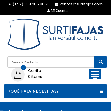
Skip
(+57) 304 265 8612
ventas@surtifajas.com
to
Mi Cuenta
content
Buscar
por:
0
Carrito
0 items
¿QUÉ FAJA NECESITAS?