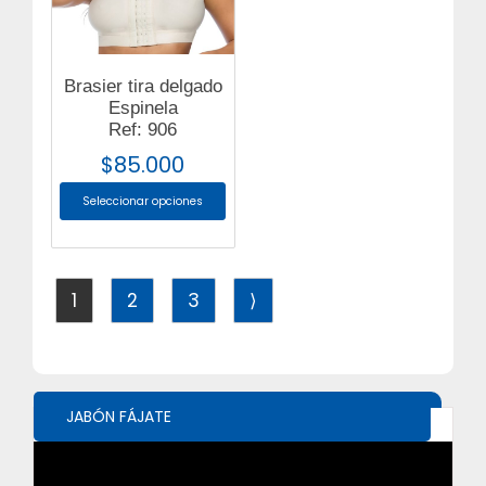
Brasier tira delgado
Espinela
Ref: 906
$
85.000
Seleccionar opciones
1
2
3
⟩
JABÓN FÁJATE