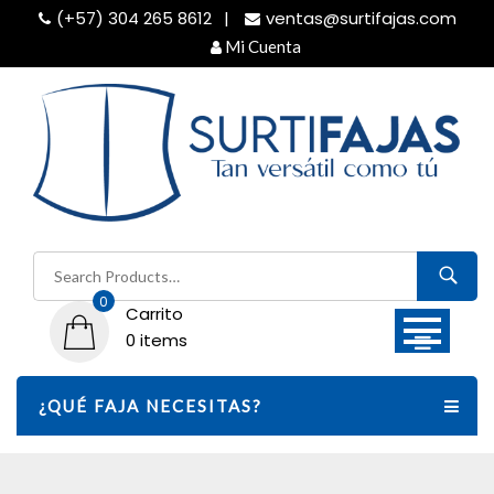
Skip
(+57) 304 265 8612
ventas@surtifajas.com
to
Mi Cuenta
content
Buscar
por:
0
Carrito
0 items
¿QUÉ FAJA NECESITAS?