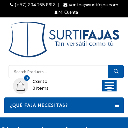
Skip
(+57) 304 265 8612
ventas@surtifajas.com
to
Mi Cuenta
content
Buscar
por:
0
Carrito
0 items
¿QUÉ FAJA NECESITAS?