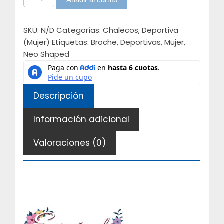
dama
brochesEspinelaRef:
SKU:
N/D
Categorías:
Chalecos
,
Deportiva
405
(Mujer)
Etiquetas:
Broche
,
Deportivas
,
Mujer
,
cantidad
Neo Shaped
Descripción
Información adicional
Valoraciones (0)