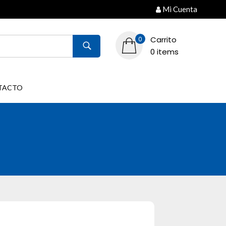
Mi Cuenta
Carrito
0
0 items
TACTO