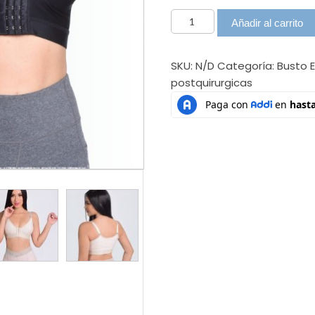
Brasier
Añadir al carrito
tira
brasierEspinelaRef:
SKU:
N/D
Categoría:
Busto
904
postquirurgicas
cantidad