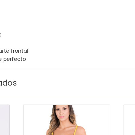
s
rte frontal
e perfecto
ados