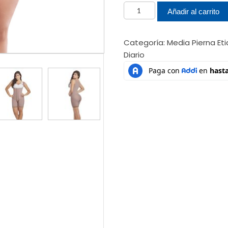
Faja
Añadir al carrito
media
piernaFájateRef:
Categoría:
Media Pierna
Et
12185
Diario
cantidad