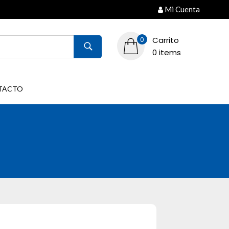
Mi Cuenta
Carrito
0
0 items
TACTO