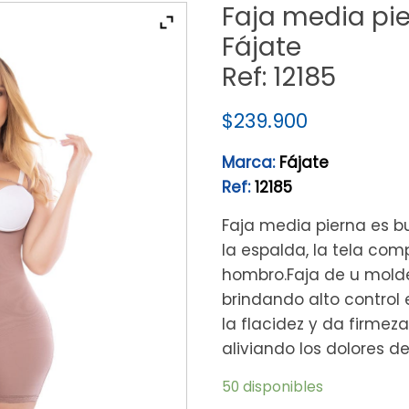
Faja media pi
Fájate
Ref: 12185
$
239.900
Marca:
Fájate
Ref:
12185
Faja media pierna es bu
la espalda, la tela com
hombro.Faja de u molde
brindando alto control
la flacidez y da firmeza 
aliviando los dolores d
50 disponibles